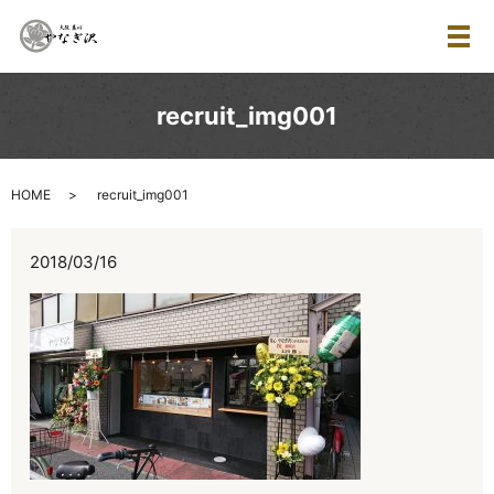
メ
recruit_img001
HOME
recruit_img001
2018/03/16