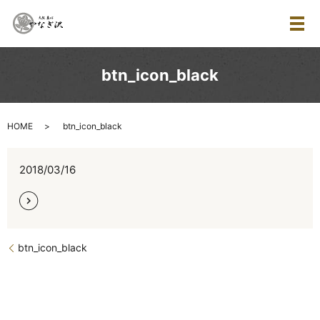
メ
btn_icon_black
HOME
btn_icon_black
2018/03/16
btn_icon_black