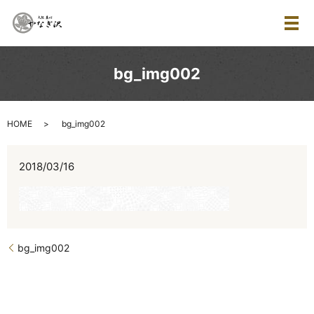
メ
bg_img002
HOME
bg_img002
2018/03/16
bg_img002